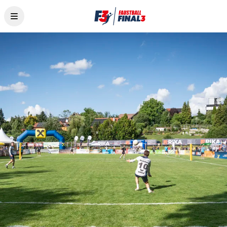
News
Teams
Tickets
Programm
Livestream
Anreise
Aktionen
Programmheft
Historie