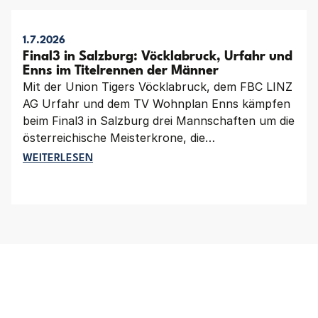
1.7.2026
Final3 in Salzburg: Vöcklabruck, Urfahr und
Enns im Titelrennen der Männer
Mit der Union Tigers Vöcklabruck, dem FBC LINZ
AG Urfahr und dem TV Wohnplan Enns kämpfen
beim Final3 in Salzburg drei Mannschaften um die
österreichische Meisterkrone, die
unterschiedlicher kaum sein könnten. Der
FINAL3 IN SALZBURG: VÖCKLABRUCK, URFAHR UND
WEITERLESEN
Grunddurchgangssieger aus Vöcklabruck steht
bereits fix im Endspiel, Titelverteidiger Urfahr und
Herausforderer Enns kämpfen am Samstag um
den zweiten Finalplatz.