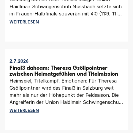
Haidlmair Schwingenschuh Nussbach setzte sich
im Frauen-Halbfinale souverän mit 4:0 (11:9, 11:8,
11:9, 12:10) gegen den FBC LINZ AG Urfahr durch
FINAL3 IN SALZBURG: NUSSBACH UND ENNS LÖSEN 
WEITERLESEN
und trifft im Endspiel auf Grunddurchgangssieger
Union Compact Freistadt. Bei den Männern
sicherte sich der TV Wohnplan Enns in einem
hochklassigen Halbfinalkrimi mit einem 4:2 (11:9,
5:11, 11:9, 5:11, 11:6, 13:11)-Erfolg gegen
2.7.2026
Titelverteidiger FBC LINZ AG Urfahr das
Final3 dahoam: Theresa Gsöllpointner
Finalticket. Dort wartet am Sonntag
zwischen Heimatgefühlen und Titelmission
Weltpokalsieger und Grunddurchgangssieger
Heimspiel, Titelkampf, Emotionen: Für Theresa
Union Tigers Vöcklabruck.
Gsöllpointner wird das Final3 in Salzburg weit
mehr als nur der Höhepunkt der Feldsaison. Die
Angreiferin der Union Haidlmair Schwingenschuh
Nussbach kehrt dorthin zurück, wo ihre
FINAL3 DAHOAM: THERESA GSÖLLPOINTNER ZWISC
WEITERLESEN
Faustballgeschichte begann – und kämpft
ausgerechnet in ihrer Heimat um die erfolgreiche
Titelverteidigung.