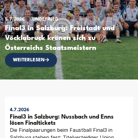
5.7.2026
UNDEFINED
Final3 in Salzburg: Freistadt und
Vöcklabruck krönen sich zu
Österreichs Staatsmeistern
FINAL3 IN SALZBURG: FREISTADT UND VÖCKL
WEITERLESEN
4.7.2026
Final3 in Salzburg: Nussbach und Enns
lösen Finaltickets
Die Finalpaarungen beim Faustball Final3 in
Salzburg stehen fest: Titelverteidiger Union