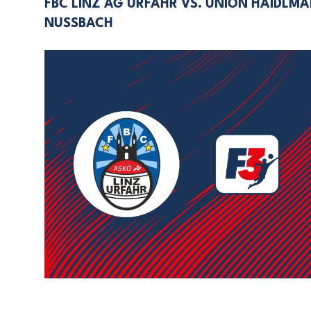
FBC LINZ AG URFAHR VS. UNION HAIDLM
NUSSBACH